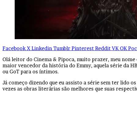
Facebook
X
Linkedin
Tumblr
Pinterest
Reddit
VK
OK
Poc
Olá leitor do Cinema & Pipoca, muito prazer, meu nome 
maior vencedor da história do Emmy, aquela série da HB
ou GoT para os íntimos.
Já começo dizendo que eu assisto a série sem ter lido os
vezes as obras literárias são melhores que suas respectiv