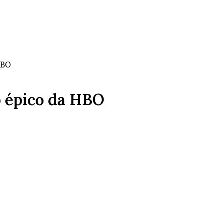
HBO
o épico da HBO