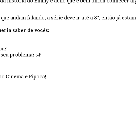
da história do Emmy e acho que é bem difícil conhecer al
e andam falando, a série deve ir até a 8ª, então já estamo
ueria saber de vocês:
ou?
l seu problema? :-P
no Cinema e Pipoca!