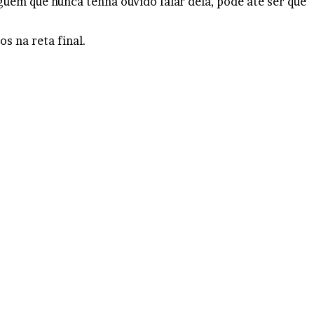
guém que nunca tenha ouvido falar dela, pode até ser que
s na reta final.