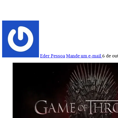
Eder Pessoa
Mande um e-mail
6 de ou