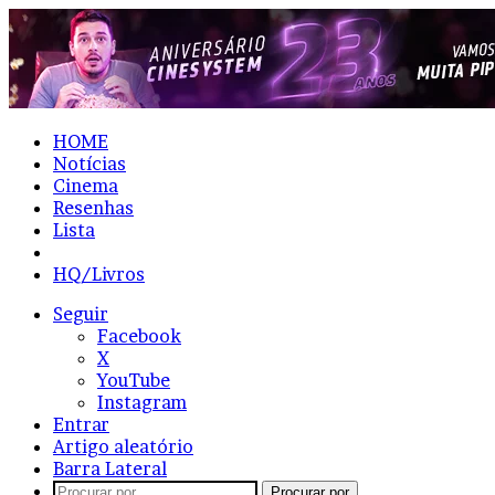
HOME
Notícias
Cinema
Resenhas
Lista
Seriado
HQ/Livros
Seguir
Facebook
X
YouTube
Instagram
Entrar
Artigo aleatório
Barra Lateral
Procurar por