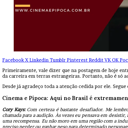
Facebook
X
Linkedin
Tumblr
Pinterest
Reddit
VK
OK
Poc
Primeiramente, vale dizer que na postagem de hoje entr
da carreira em terras estrangeiras. Portanto, não é só aq
Desde já agradeço toda a atenção cedida por ele. Segue 
Cinema e Pipoca: Aqui no Brasil é extremamente
Cory Kays:
Com certeza é bastante desafiador. Me lembr
chamada para a audição. Às vezes eu pensava em desistir,
uma recompensa. Eu não moro em uma região com a industr
preciso perder ou ganhar peso para determinado personagem,