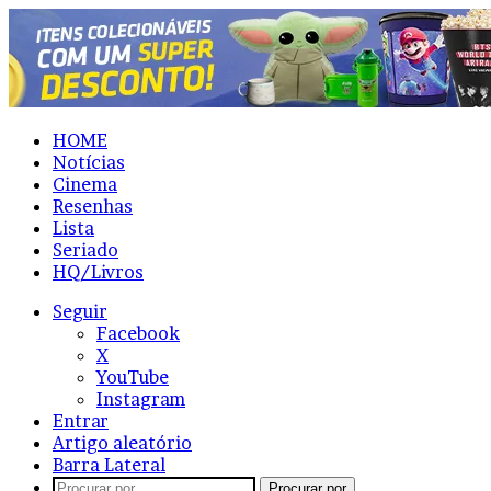
HOME
Notícias
Cinema
Resenhas
Lista
Seriado
HQ/Livros
Seguir
Facebook
X
YouTube
Instagram
Entrar
Artigo aleatório
Barra Lateral
Procurar por