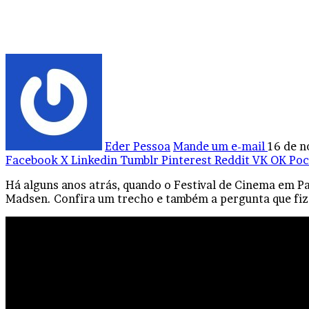
Eder Pessoa
Mande um e-mail
16 de 
Facebook
X
Linkedin
Tumblr
Pinterest
Reddit
VK
OK
Poc
Há alguns anos atrás, quando o Festival de Cinema em Pa
Madsen. Confira um trecho e também a pergunta que fi