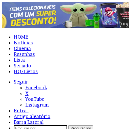
HOME
Notícias
Cinema
Resenhas
Lista
Seriado
HQ/Livros
Seguir
Facebook
X
YouTube
Instagram
Entrar
Artigo aleatório
Barra Lateral
Procurar por