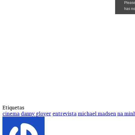
Etiquetas
cinema
danny glover
entrevista
michael madsen
na minh