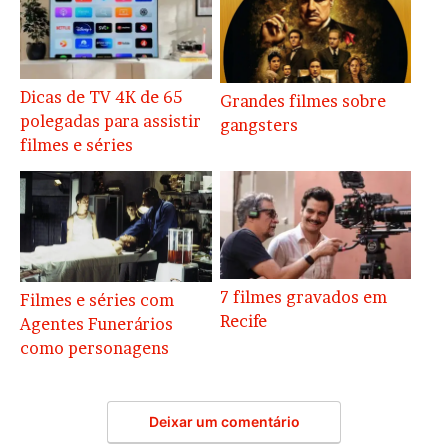
Dicas de TV 4K de 65
Grandes filmes sobre
polegadas para assistir
gangsters
filmes e séries
7 filmes gravados em
Filmes e séries com
Recife
Agentes Funerários
como personagens
Deixar um comentário