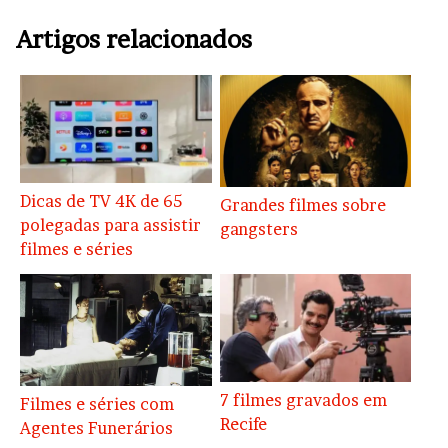
Artigos relacionados
Dicas de TV 4K de 65
Grandes filmes sobre
polegadas para assistir
gangsters
filmes e séries
7 filmes gravados em
Filmes e séries com
Recife
Agentes Funerários