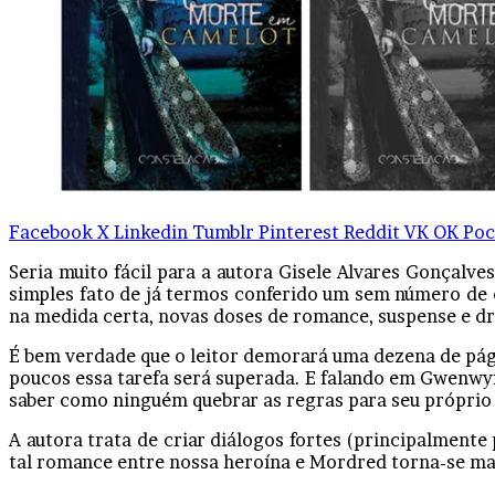
Facebook
X
Linkedin
Tumblr
Pinterest
Reddit
VK
OK
Poc
Seria muito fácil para a autora Gisele Alvares Gonçalve
simples fato de já termos conferido um sem número de
na medida certa, novas doses de romance, suspense e d
É bem verdade que o leitor demorará uma dezena de pág
poucos essa tarefa será superada. E falando em Gwenwyf
saber como ninguém quebrar as regras para seu próprio 
A autora trata de criar diálogos fortes (principalmente
tal romance entre nossa heroína e Mordred torna-se mai