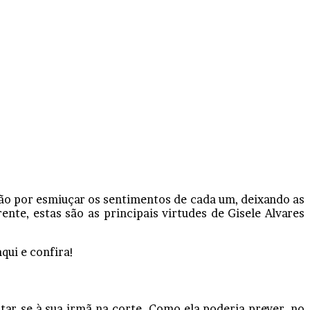
ção por esmiuçar os sentimentos de cada um, deixando as
nte, estas são as principais virtudes de Gisele Alvares
qui e confira!
tar-se à sua irmã na corte. Como ela poderia prever, no