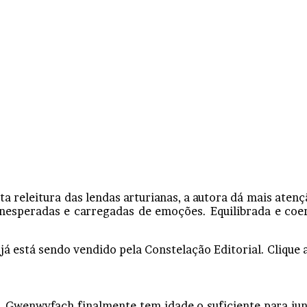
a releitura das lendas arturianas, a autora dá mais aten
inesperadas e carregadas de emoções. Equilibrada e coere
t
já está sendo vendido pela Constelação Editorial. Clique a
i, Gwenwyfach finalmente tem idade o suficiente para jun