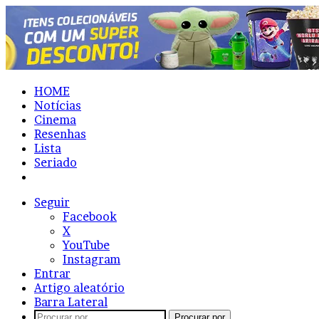
HOME
Notícias
Cinema
Resenhas
Lista
Seriado
HQ/Livros
Seguir
Facebook
X
YouTube
Instagram
Entrar
Artigo aleatório
Barra Lateral
Procurar por