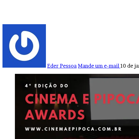
Eder Pessoa
Mande um e-mail
10 de j