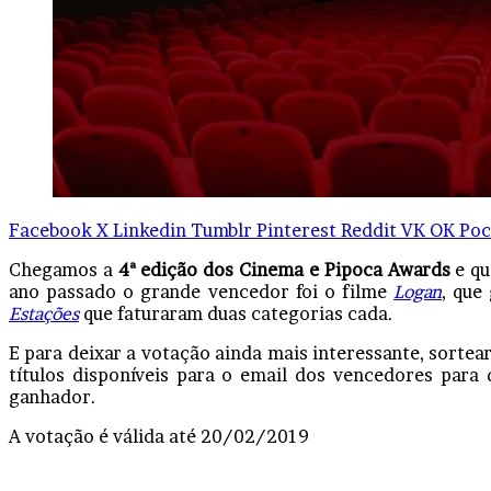
Facebook
X
Linkedin
Tumblr
Pinterest
Reddit
VK
OK
Poc
Chegamos a
4ª edição dos Cinema e Pipoca Awards
e qu
ano passado o grande vencedor foi o filme
Logan
, que
Estações
que faturaram duas categorias cada.
E para deixar a votação ainda mais interessante, sortea
títulos disponíveis para o email dos vencedores para 
ganhador.
A votação é válida até 20/02/2019