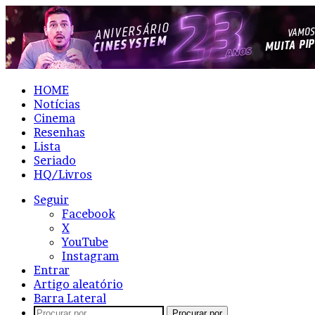
HOME
Notícias
Cinema
Resenhas
Lista
Seriado
HQ/Livros
Seguir
Facebook
X
YouTube
Instagram
Entrar
Artigo aleatório
Barra Lateral
Procurar por