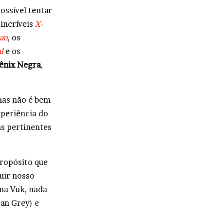
ossível tentar
 incríveis
X-
an
, os
l
e os
ênix Negra
,
 mas não é bem
xperiência do
s pertinentes
propósito que
ruir nosso
ena Vuk, nada
an Grey) e