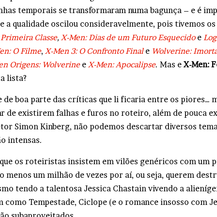
inhas temporais se transformaram numa bagunça – e é imp
 e a qualidade oscilou consideravelmente, pois tivemos os
Primeira Classe
,
X-Men: Dias de um Futuro Esquecido
e
Log
en: O Filme
,
X-Men 3: O Confronto Final
e
Wolverine: Imorta
n Origens: Wolverine
e
X-Men: Apocalipse
. Mas e
X-Men: F
a lista?
de boa parte das críticas que li ficaria entre os piores…
r de existirem falhas e furos no roteiro, além de pouca e
etor Simon Kinberg, não podemos descartar diversos tema
ão intensas.
r que os roteiristas insistem em vilões genéricos com um 
elo menos um milhão de vezes por aí, ou seja, querem dest
smo tendo a talentosa Jessica Chastain vivendo a alieníg
im como Tempestade, Ciclope (e o romance insosso com Je
ão subaproveitados.