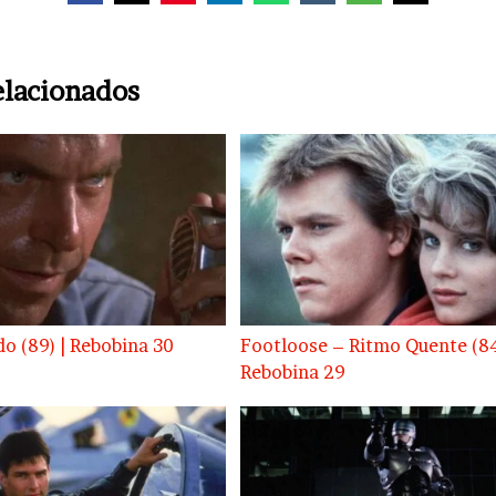
elacionados
o (89) | Rebobina 30
Footloose – Ritmo Quente (84
Rebobina 29