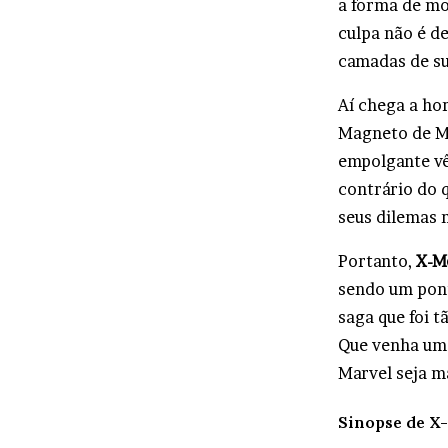
a forma de mo
culpa não é d
camadas de s
Aí chega a ho
Magneto de M
empolgante vê-
contrário do 
seus dilemas 
Portanto,
X-M
sendo um pont
saga que foi 
Que venha um 
Marvel seja ma
Sinopse de X