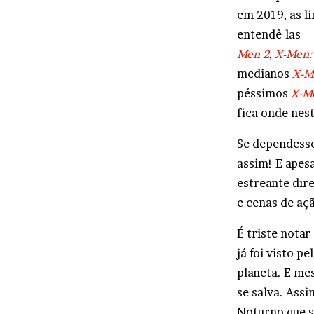
em 2019, as l
entendê-las –
Men 2
,
X-Men: 
medianos
X-M
péssimos
X-Me
fica onde nest
Se dependesse 
assim! E apesa
estreante dir
e cenas de aç
É triste nota
já foi visto p
planeta. E me
se salva. Ass
Noturno que s