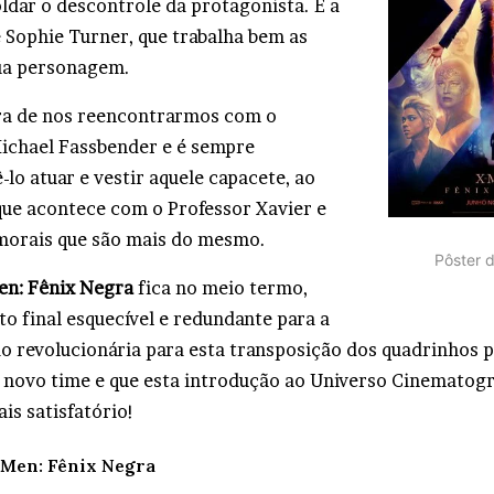
ldar o descontrole da protagonista. E a
e Sophie Turner, que trabalha bem as
ua personagem.
ra de nos reencontrarmos com o
ichael Fassbender e é sempre
lo atuar e vestir aquele capacete, ao
que acontece com o Professor Xavier e
morais que são mais do mesmo.
Pôster d
en: Fênix Negra
fica no meio termo,
o final esquecível e redundante para a
tão revolucionária para esta transposição dos quadrinhos 
novo time e que esta introdução ao Universo Cinematogr
is satisfatório!
-Men: Fênix Negra