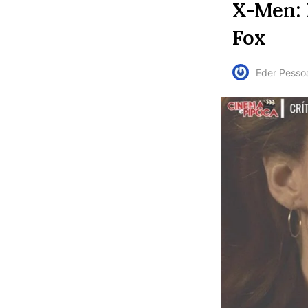
X-Men: 
Fox
Eder Pesso