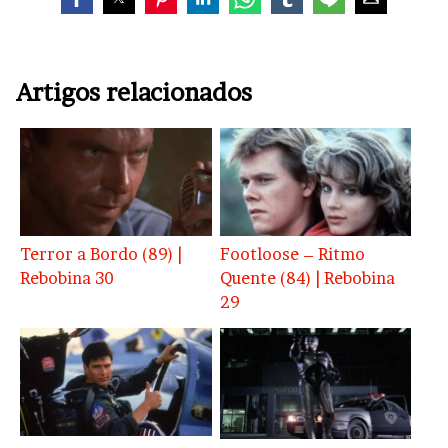
Artigos relacionados
Terror a Bordo (89) |
Footloose – Ritmo
Rebobina 30
Quente (84) | Rebobina
29