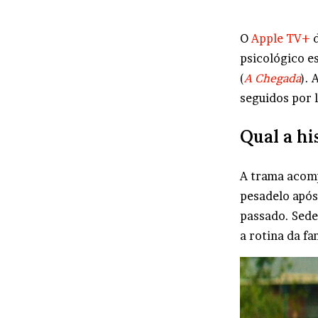
O
Apple TV+
d
psicológico e
(
A Chegada
). 
seguidos por 
Qual a hi
A trama acomp
pesadelo após
passado. Sede
a rotina da f