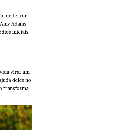
ão de terror
e Amy Adams
dios iniciais,
vida virar um
ajuda deles no
m transforma