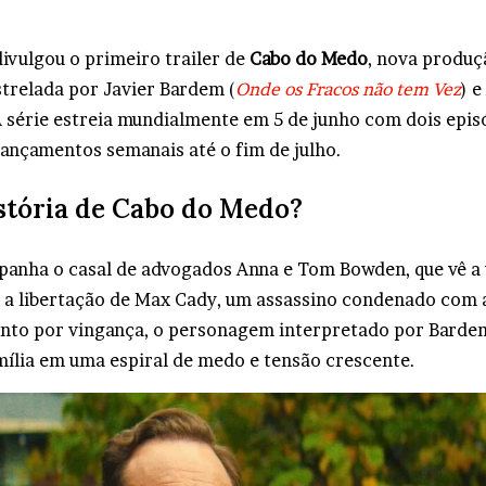
ivulgou o primeiro trailer de
Cabo do Medo
, nova produç
strelada por Javier Bardem (
Onde os Fracos não tem Vez
) 
A série estreia mundialmente em 5 de junho com dois episó
lançamentos semanais até o fim de julho.
stória de Cabo do Medo?
anha o casal de advogados Anna e Tom Bowden, que vê a 
 a libertação de Max Cady, um assassino condenado com 
nto por vingança, o personagem interpretado por Barde
amília em uma espiral de medo e tensão crescente.