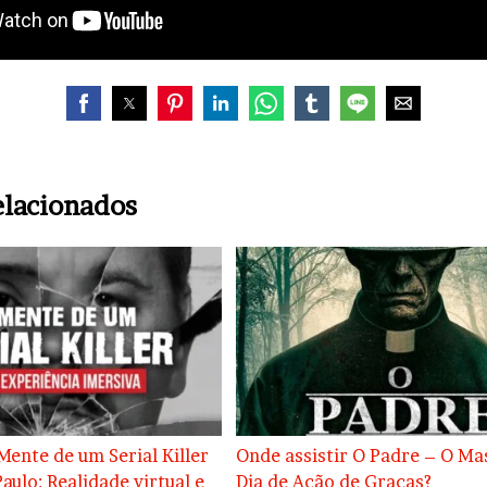
elacionados
Mente de um Serial Killer
Onde assistir O Padre – O Ma
aulo: Realidade virtual e
Dia de Ação de Graças?