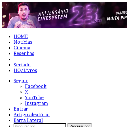
HOME
Notícias
Cinema
Resenhas
Lista
Seriado
HQ/Livros
Seguir
Facebook
X
YouTube
Instagram
Entrar
Artigo aleatório
Barra Lateral
Procurar por