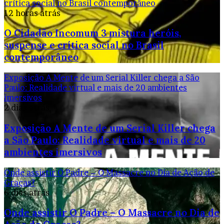
crítica social no Brasil contemporâneo
12 horas atrás
O Cidadão Incomum 3 mistura heróis,
suspense e crítica social no Brasil
contemporâneo
Exposição A Mente de um Serial Killer chega a São
Paulo: Realidade virtual e mais de 20 ambientes
imersivos
2 dias atrás
Exposição A Mente de um Serial Killer chega
a São Paulo: Realidade virtual e mais de 20
ambientes imersivos
Onde assistir O Padre – O Massacre no Dia de Ação de
Graças?
6 dias atrás
Onde assistir O Padre – O Massacre no Dia de