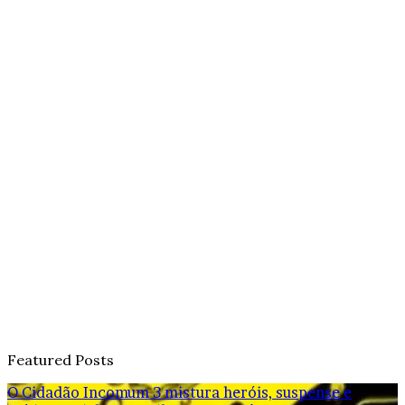
Featured Posts
O Cidadão Incomum 3 mistura heróis, suspense e