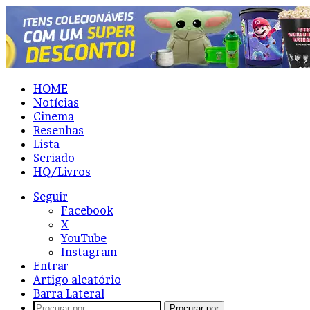
HOME
Notícias
Cinema
Resenhas
Lista
Seriado
HQ/Livros
Seguir
Facebook
X
YouTube
Instagram
Entrar
Artigo aleatório
Barra Lateral
Procurar por