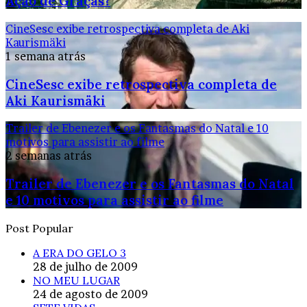
Ação de Graças?
CineSesc exibe retrospectiva completa de Aki
Kaurismäki
1 semana atrás
CineSesc exibe retrospectiva completa de
Aki Kaurismäki
Trailer de Ebenezer e os Fantasmas do Natal e 10
motivos para assistir ao filme
2 semanas atrás
Trailer de Ebenezer e os Fantasmas do Natal
e 10 motivos para assistir ao filme
Post Popular
A ERA DO GELO 3
28 de julho de 2009
NO MEU LUGAR
24 de agosto de 2009