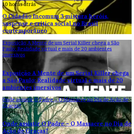
10 horas atrás
O Cidadão Incomum 3 mistura heróis,
suspense e crítica social no Brasil
contemporâneo
Exposição A Mente de um Serial Killer chega a São
Paulo: Realidade virtual e mais de 20 ambientes
imersivos
2 dias atrás
Exposição A Mente de um Serial Killer chega
a São Paulo: Realidade virtual e mais de 20
ambientes imersivos
Onde assistir O Padre – O Massacre no Dia de Ação de
Graças?
5 dias atrás
Onde assistir O Padre – O Massacre no Dia de
Ação de Graças?