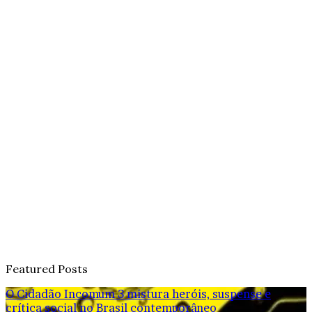
Featured Posts
O Cidadão Incomum 3 mistura heróis, suspense e
crítica social no Brasil contemporâneo