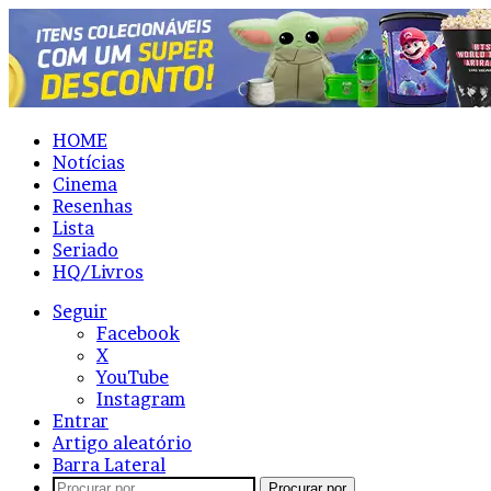
HOME
Notícias
Cinema
Resenhas
Lista
Seriado
HQ/Livros
Seguir
Facebook
X
YouTube
Instagram
Entrar
Artigo aleatório
Barra Lateral
Procurar por