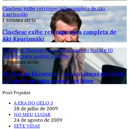
CineSesc exibe retrospectiva completa de Aki
Kaurismäki
1 semana atrás
CineSesc exibe retrospectiva completa de
Aki Kaurismäki
Trailer de Ebenezer e os Fantasmas do Natal e 10
motivos para assistir ao filme
2 semanas atrás
Trailer de Ebenezer e os Fantasmas do Natal
e 10 motivos para assistir ao filme
Post Popular
A ERA DO GELO 3
28 de julho de 2009
NO MEU LUGAR
24 de agosto de 2009
SETE VIDAS