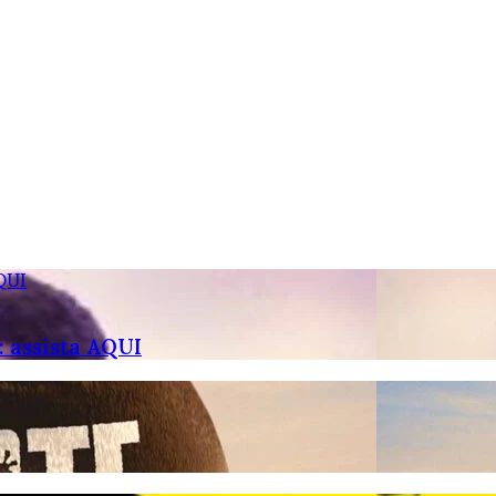
QUI
 assista AQUI