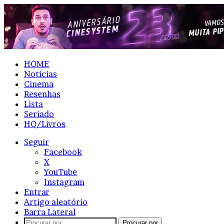
HOME
Notícias
Cinema
Resenhas
Lista
Seriado
HQ/Livros
Seguir
Facebook
X
YouTube
Instagram
Entrar
Artigo aleatório
Barra Lateral
Procurar por