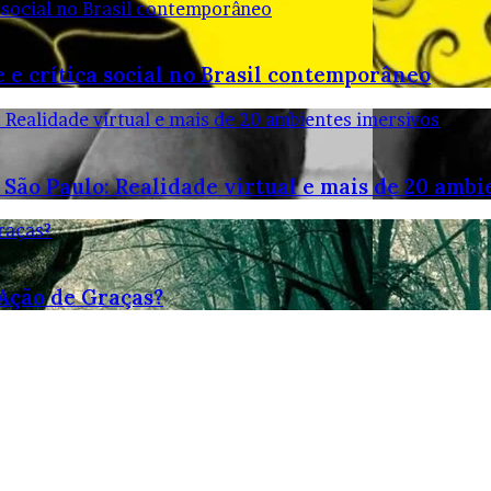
 social no Brasil contemporâneo
 e crítica social no Brasil contemporâneo
: Realidade virtual e mais de 20 ambientes imersivos
 São Paulo: Realidade virtual e mais de 20 ambi
raças?
 Ação de Graças?