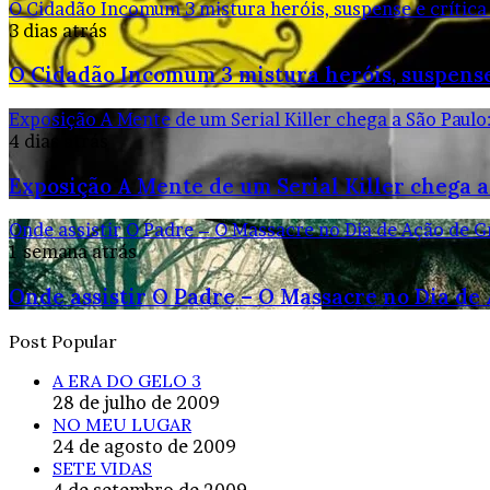
O Cidadão Incomum 3 mistura heróis, suspense e crítica
3 dias atrás
O Cidadão Incomum 3 mistura heróis, suspense
Exposição A Mente de um Serial Killer chega a São Paulo
4 dias atrás
Exposição A Mente de um Serial Killer chega a
Onde assistir O Padre – O Massacre no Dia de Ação de G
1 semana atrás
Onde assistir O Padre – O Massacre no Dia de
Post Popular
A ERA DO GELO 3
28 de julho de 2009
NO MEU LUGAR
24 de agosto de 2009
SETE VIDAS
4 de setembro de 2009