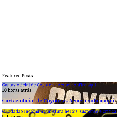
Featured Posts
Cartaz oficial de Coyote vs Acme: confira aqui
10 horas atrás
Cartaz oficial de Coyote vs Acme: confira aqui
O Cidadão Incomum 3 mistura heróis, suspense e crítica
1 dia atrás