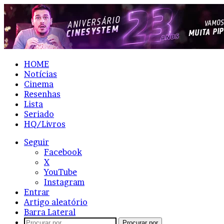
HOME
Notícias
Cinema
Resenhas
Lista
Seriado
HQ/Livros
Seguir
Facebook
X
YouTube
Instagram
Entrar
Artigo aleatório
Barra Lateral
Procurar por