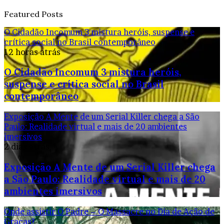
Featured Posts
O Cidadão Incomum 3 mistura heróis, suspense e
crítica social no Brasil contemporâneo
12 horas atrás
O Cidadão Incomum 3 mistura heróis,
suspense e crítica social no Brasil
contemporâneo
Exposição A Mente de um Serial Killer chega a São
Paulo: Realidade virtual e mais de 20 ambientes
imersivos
2 dias atrás
Exposição A Mente de um Serial Killer chega
a São Paulo: Realidade virtual e mais de 20
ambientes imersivos
Onde assistir O Padre – O Massacre no Dia de Ação de
Graças?