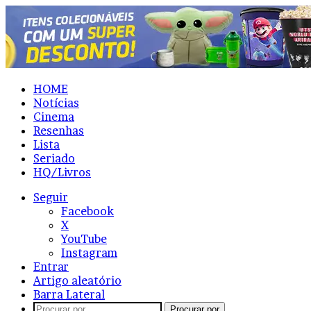
HOME
Notícias
Cinema
Resenhas
Lista
Seriado
HQ/Livros
Seguir
Facebook
X
YouTube
Instagram
Entrar
Artigo aleatório
Barra Lateral
Procurar por