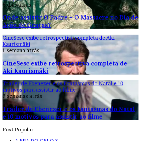
6 dias atrás
Onde assistir O Padre – O Massacre no Dia de
Ação de Graças?
CineSesc exibe retrospectiva completa de Aki
Kaurismäki
1 semana atrás
CineSesc exibe retrospectiva completa de
Aki Kaurismäki
Trailer de Ebenezer e os Fantasmas do Natal e 10
motivos para assistir ao filme
2 semanas atrás
Trailer de Ebenezer e os Fantasmas do Natal
e 10 motivos para assistir ao filme
Post Popular
A ERA DO GELO 3