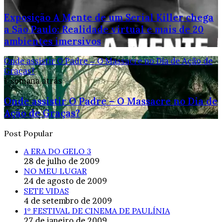
Exposição A Mente de um Serial Killer chega
a São Paulo: Realidade virtual e mais de 20
ambientes imersivos
Onde assistir O Padre – O Massacre no Dia de Ação de
Graças?
1 semana atrás
Onde assistir O Padre – O Massacre no Dia de
Ação de Graças?
Post Popular
A ERA DO GELO 3
28 de julho de 2009
NO MEU LUGAR
24 de agosto de 2009
SETE VIDAS
4 de setembro de 2009
1º FESTIVAL DE CINEMA DE PAULÍNIA
27 de janeiro de 2009