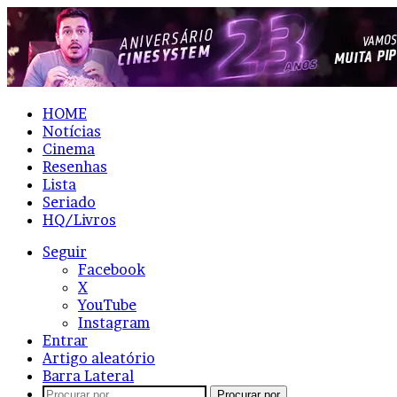
HOME
Notícias
Cinema
Resenhas
Lista
Seriado
HQ/Livros
Seguir
Facebook
X
YouTube
Instagram
Entrar
Artigo aleatório
Barra Lateral
Procurar por