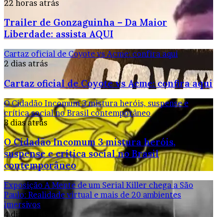
22 horas atrás
Trailer de Gonzaguinha – Da Maior
Liberdade: assista AQUI
Cartaz oficial de Coyote vs Acme: confira aqui
2 dias atrás
Cartaz oficial de Coyote vs Acme: confira aqui
O Cidadão Incomum 3 mistura heróis, suspense e
crítica social no Brasil contemporâneo
3 dias atrás
O Cidadão Incomum 3 mistura heróis,
suspense e crítica social no Brasil
contemporâneo
Exposição A Mente de um Serial Killer chega a São
Paulo: Realidade virtual e mais de 20 ambientes
imersivos
4 dias atrás