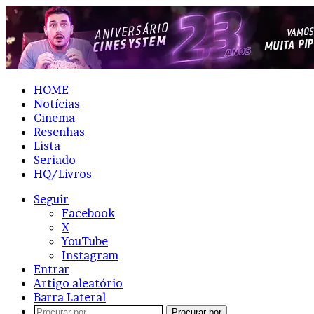
HOME
Notícias
Cinema
Resenhas
Lista
Seriado
HQ/Livros
Seguir
Facebook
X
YouTube
Instagram
Entrar
Artigo aleatório
Barra Lateral
Procurar por