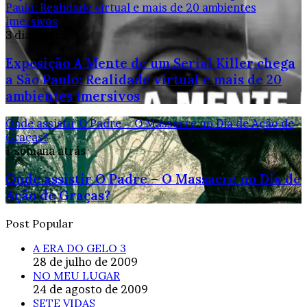
Paulo: Realidade virtual e mais de 20 ambientes
imersivos
3 dias atrás
Exposição A Mente de um Serial Killer chega
a São Paulo: Realidade virtual e mais de 20
ambientes imersivos
Onde assistir O Padre – O Massacre no Dia de Ação de
Graças?
1 semana atrás
Onde assistir O Padre – O Massacre no Dia de
Ação de Graças?
Post Popular
A ERA DO GELO 3
28 de julho de 2009
NO MEU LUGAR
24 de agosto de 2009
SETE VIDAS