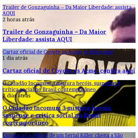
Trailer de Gonzaguinha – Da Maior Liberdade: assista
AQUI
2 horas atrás
Trailer de Gonzaguinha – Da Maior
Liberdade: assista AQUI
Cartaz oficial de Coyote vs Acme: confira aqui
1 dia atrás
Cartaz oficial de Coyote vs Acme: confira aqui
O Cidadão Incomum 3 mistura heróis, suspense e
crítica social no Brasil contemporâneo
2 dias atrás
O Cidadão Incomum 3 mistura heróis,
suspense e crítica social no Brasil
contemporâneo
Exposição A Mente de um Serial Killer chega a São