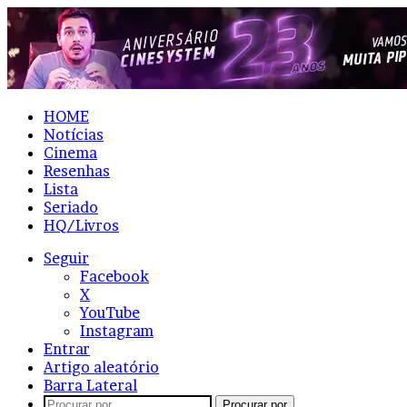
HOME
Notícias
Cinema
Resenhas
Lista
Seriado
HQ/Livros
Seguir
Facebook
X
YouTube
Instagram
Entrar
Artigo aleatório
Barra Lateral
Procurar por