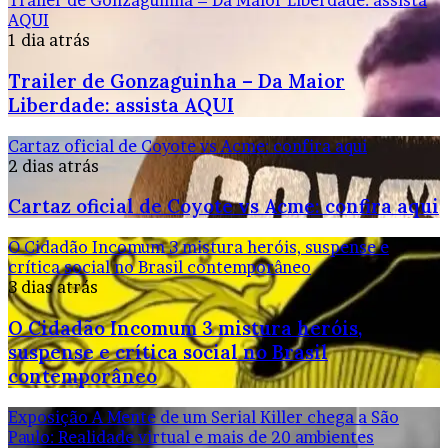
Trailer de Gonzaguinha – Da Maior Liberdade: assista
AQUI
1 dia atrás
Trailer de Gonzaguinha – Da Maior
Liberdade: assista AQUI
Cartaz oficial de Coyote vs Acme: confira aqui
2 dias atrás
Cartaz oficial de Coyote vs Acme: confira aqui
O Cidadão Incomum 3 mistura heróis, suspense e
crítica social no Brasil contemporâneo
3 dias atrás
O Cidadão Incomum 3 mistura heróis,
suspense e crítica social no Brasil
contemporâneo
Exposição A Mente de um Serial Killer chega a São
Paulo: Realidade virtual e mais de 20 ambientes