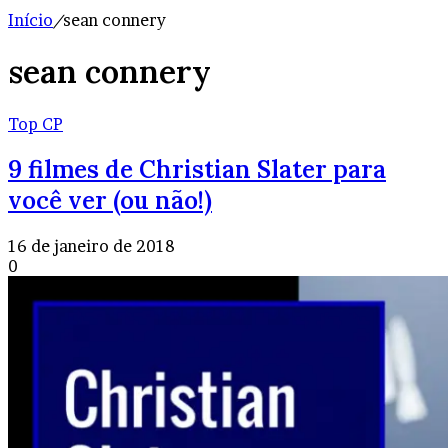
Início
/
sean connery
sean connery
Top CP
9 filmes de Christian Slater para
você ver (ou não!)
16 de janeiro de 2018
0