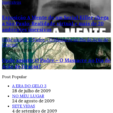
imersivos
4 dias atrás
Exposição A Mente de um Serial Killer chega
a São Paulo: Realidade virtual e mais de 20
ambientes imersivos
Onde assistir O Padre – O Massacre no Dia de Ação de
Graças?
1 semana atrás
Onde assistir O Padre – O Massacre no Dia de
Ação de Graças?
Post Popular
A ERA DO GELO 3
28 de julho de 2009
NO MEU LUGAR
24 de agosto de 2009
SETE VIDAS
4 de setembro de 2009