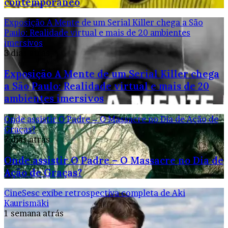
contemporâneo
Exposição A Mente de um Serial Killer chega a São
Paulo: Realidade virtual e mais de 20 ambientes
imersivos
3 dias atrás
Exposição A Mente de um Serial Killer chega
a São Paulo: Realidade virtual e mais de 20
ambientes imersivos
Onde assistir O Padre – O Massacre no Dia de Ação de
Graças?
7 dias atrás
Onde assistir O Padre – O Massacre no Dia de
Ação de Graças?
CineSesc exibe retrospectiva completa de Aki
Kaurismäki
1 semana atrás