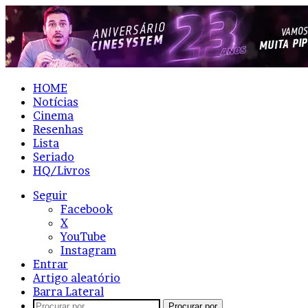
HOME
Notícias
Cinema
Resenhas
Lista
Seriado
HQ/Livros
Seguir
Facebook
X
YouTube
Instagram
Entrar
Artigo aleatório
Barra Lateral
Procurar por