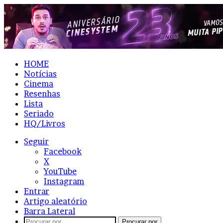
HOME
Notícias
Cinema
Resenhas
Lista
Seriado
HQ/Livros
Seguir
Facebook
X
YouTube
Instagram
Entrar
Artigo aleatório
Barra Lateral
Procurar por