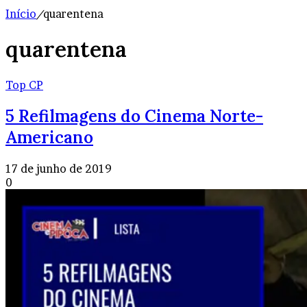
Início
/
quarentena
quarentena
Top CP
5 Refilmagens do Cinema Norte-
Americano
17 de junho de 2019
0