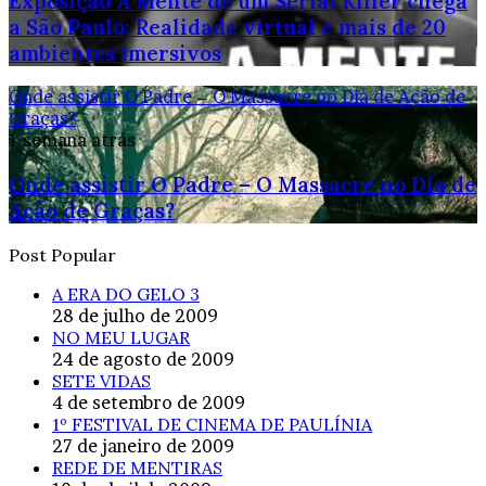
Exposição A Mente de um Serial Killer chega
a São Paulo: Realidade virtual e mais de 20
ambientes imersivos
Onde assistir O Padre – O Massacre no Dia de Ação de
Graças?
1 semana atrás
Onde assistir O Padre – O Massacre no Dia de
Ação de Graças?
Post Popular
A ERA DO GELO 3
28 de julho de 2009
NO MEU LUGAR
24 de agosto de 2009
SETE VIDAS
4 de setembro de 2009
1º FESTIVAL DE CINEMA DE PAULÍNIA
27 de janeiro de 2009
REDE DE MENTIRAS