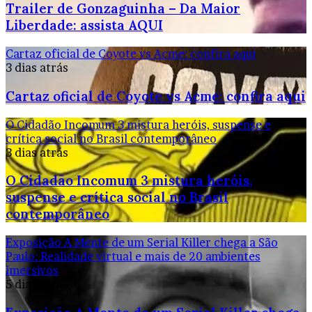
Trailer de Gonzaguinha – Da Maior
Liberdade: assista AQUI
Cartaz oficial de Coyote vs Acme: confira aqui
3 dias atrás
Cartaz oficial de Coyote vs Acme: confira aqui
O Cidadão Incomum 3 mistura heróis, suspense e
crítica social no Brasil contemporâneo
3 dias atrás
O Cidadão Incomum 3 mistura heróis,
suspense e crítica social no Brasil
contemporâneo
Exposição A Mente de um Serial Killer chega a São
Paulo: Realidade virtual e mais de 20 ambientes
imersivos
5 dias atrás