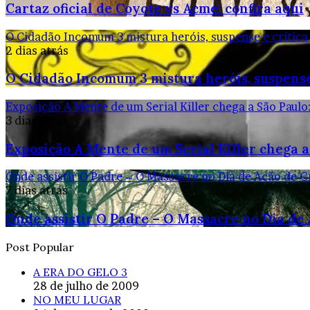
Cartaz oficial de Coyote vs Acme: confira aqui
O Cidadão Incomum 3 mistura heróis, suspense e crítica
2 dias atrás
O Cidadão Incomum 3 mistura heróis, suspense
Exposição A Mente de um Serial Killer chega a São Paulo
3 dias atrás
Exposição A Mente de um Serial Killer chega a
Onde assistir O Padre – O Massacre no Dia de Ação de G
7 dias atrás
Onde assistir O Padre – O Massacre no Dia de
Post Popular
A ERA DO GELO 3
28 de julho de 2009
NO MEU LUGAR