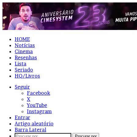
HOME
Notícias
Cinema
Resenhas
Lista
Seriado
HQ/Livros
Seguir
Facebook
X
YouTube
Instagram
Entrar
Artigo aleatório
Barra Lateral
Procurar por