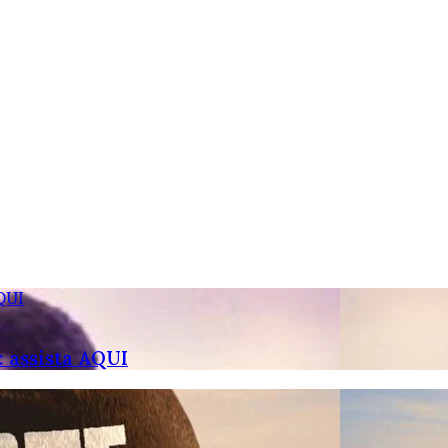
QUI
 assista AQUI