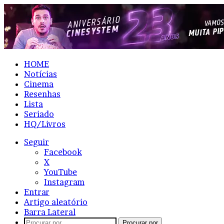
HOME
Notícias
Cinema
Resenhas
Lista
Seriado
HQ/Livros
Seguir
Facebook
X
YouTube
Instagram
Entrar
Artigo aleatório
Barra Lateral
Procurar por