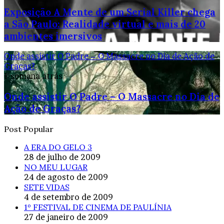
Exposição A Mente de um Serial Killer chega
a São Paulo: Realidade virtual e mais de 20
ambientes imersivos
Onde assistir O Padre – O Massacre no Dia de Ação de
Graças?
1 semana atrás
Onde assistir O Padre – O Massacre no Dia de
Ação de Graças?
Post Popular
A ERA DO GELO 3
28 de julho de 2009
NO MEU LUGAR
24 de agosto de 2009
SETE VIDAS
4 de setembro de 2009
1º FESTIVAL DE CINEMA DE PAULÍNIA
27 de janeiro de 2009