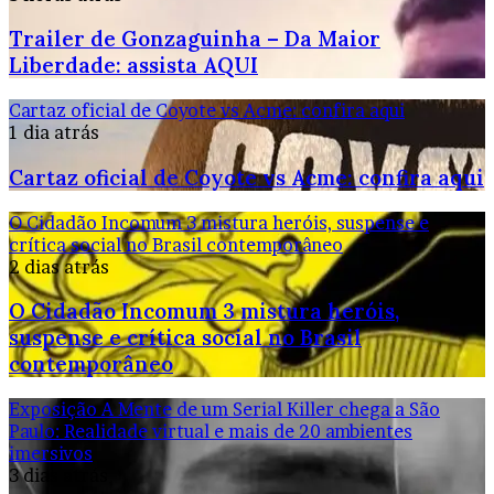
Trailer de Gonzaguinha – Da Maior
Liberdade: assista AQUI
Cartaz oficial de Coyote vs Acme: confira aqui
1 dia atrás
Cartaz oficial de Coyote vs Acme: confira aqui
O Cidadão Incomum 3 mistura heróis, suspense e
crítica social no Brasil contemporâneo
2 dias atrás
O Cidadão Incomum 3 mistura heróis,
suspense e crítica social no Brasil
contemporâneo
Exposição A Mente de um Serial Killer chega a São
Paulo: Realidade virtual e mais de 20 ambientes
imersivos
3 dias atrás