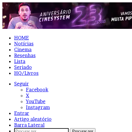
HOME
Notícias
Cinema
Resenhas
Lista
Seriado
HQ/Livros
Seguir
Facebook
X
YouTube
Instagram
Entrar
Artigo aleatório
Barra Lateral
Procurar por