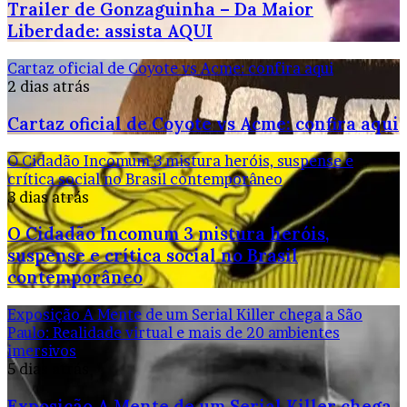
Trailer de Gonzaguinha – Da Maior
Liberdade: assista AQUI
Cartaz oficial de Coyote vs Acme: confira aqui
2 dias atrás
Cartaz oficial de Coyote vs Acme: confira aqui
O Cidadão Incomum 3 mistura heróis, suspense e
crítica social no Brasil contemporâneo
3 dias atrás
O Cidadão Incomum 3 mistura heróis,
suspense e crítica social no Brasil
contemporâneo
Exposição A Mente de um Serial Killer chega a São
Paulo: Realidade virtual e mais de 20 ambientes
imersivos
5 dias atrás
Exposição A Mente de um Serial Killer chega