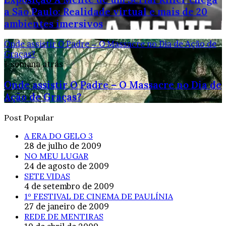
a São Paulo: Realidade virtual e mais de 20
ambientes imersivos
Onde assistir O Padre – O Massacre no Dia de Ação de
Graças?
1 semana atrás
Onde assistir O Padre – O Massacre no Dia de
Ação de Graças?
Post Popular
A ERA DO GELO 3
28 de julho de 2009
NO MEU LUGAR
24 de agosto de 2009
SETE VIDAS
4 de setembro de 2009
1º FESTIVAL DE CINEMA DE PAULÍNIA
27 de janeiro de 2009
REDE DE MENTIRAS