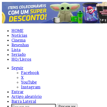
HOME
Notícias
Cinema
Resenhas
Lista
Seriado
HQ/Livros
Seguir
Facebook
X
YouTube
Instagram
Entrar
Artigo aleatório
Barra Lateral
Procurar por