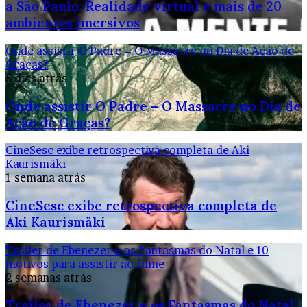
a São Paulo: Realidade virtual e mais de 20
ambientes imersivos
Onde assistir O Padre – O Massacre no Dia de Ação de
Graças?
5 dias atrás
Onde assistir O Padre – O Massacre no Dia de
Ação de Graças?
CineSesc exibe retrospectiva completa de Aki
Kaurismäki
1 semana atrás
CineSesc exibe retrospectiva completa de
Aki Kaurismäki
Trailer de Ebenezer e os Fantasmas do Natal e 10
motivos para assistir ao filme
2 semanas atrás
Trailer de Ebenezer e os Fantasmas do Natal