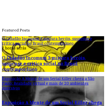
Featured Posts
O Cidadão Incomum 3 mistura heróis, suspense e
crítica social no Brasil contemporâneo
7 horas atrás
O Cidadão Incomum 3 mistura heróis,
suspense e crítica social no Brasil
contemporâneo
Exposição A Mente de um Serial Killer chega a São
Paulo: Realidade virtual e mais de 20 ambientes
imersivos
2 dias atrás
Exposição A Mente de um Serial Killer chega