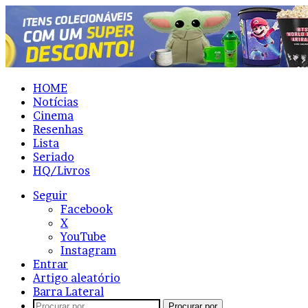
HOME
Notícias
Cinema
Resenhas
Lista
Seriado
HQ/Livros
Seguir
Facebook
X
YouTube
Instagram
Entrar
Artigo aleatório
Barra Lateral
Procurar por