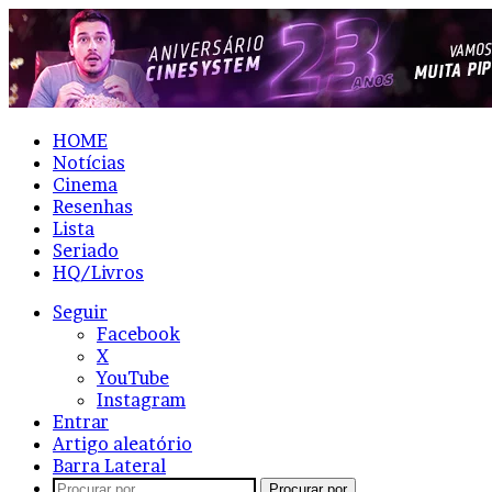
HOME
Notícias
Cinema
Resenhas
Lista
Seriado
HQ/Livros
Seguir
Facebook
X
YouTube
Instagram
Entrar
Artigo aleatório
Barra Lateral
Procurar por