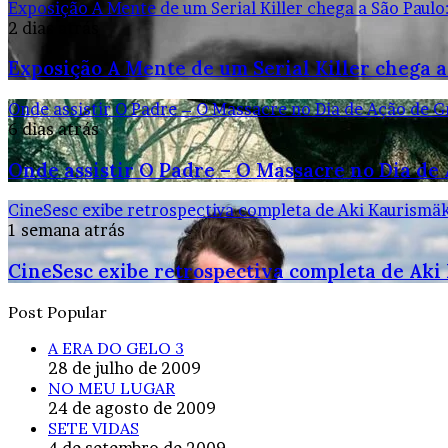
Exposição A Mente de um Serial Killer chega a São Paulo
2 dias atrás
Exposição A Mente de um Serial Killer chega a
Onde assistir O Padre – O Massacre no Dia de Ação de G
6 dias atrás
Onde assistir O Padre – O Massacre no Dia de
CineSesc exibe retrospectiva completa de Aki Kaurismäk
1 semana atrás
CineSesc exibe retrospectiva completa de Aki
Post Popular
A ERA DO GELO 3
28 de julho de 2009
NO MEU LUGAR
24 de agosto de 2009
SETE VIDAS
4 de setembro de 2009