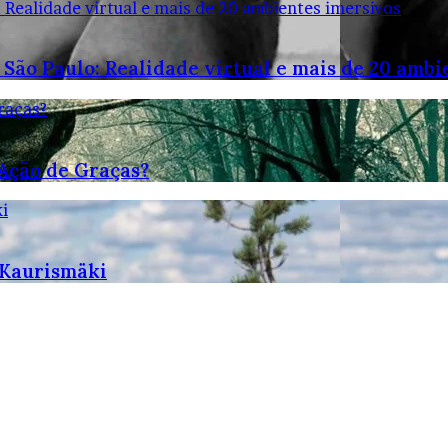
: Realidade virtual e mais de 20 ambientes imersivos
 São Paulo: Realidade virtual e mais de 20 ambi
raças?
 Ação de Graças?
i
 Kaurismäki