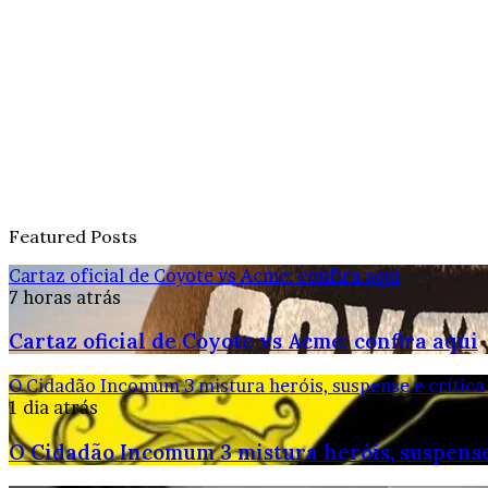
Featured Posts
Cartaz oficial de Coyote vs Acme: confira aqui
7 horas atrás
Cartaz oficial de Coyote vs Acme: confira aqui
O Cidadão Incomum 3 mistura heróis, suspense e crítica
1 dia atrás
O Cidadão Incomum 3 mistura heróis, suspense