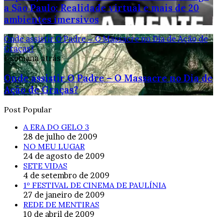
a São Paulo: Realidade virtual e mais de 20
ambientes imersivos
Onde assistir O Padre – O Massacre no Dia de Ação de
Graças?
1 semana atrás
Onde assistir O Padre – O Massacre no Dia de
Ação de Graças?
Post Popular
A ERA DO GELO 3
28 de julho de 2009
NO MEU LUGAR
24 de agosto de 2009
SETE VIDAS
4 de setembro de 2009
1º FESTIVAL DE CINEMA DE PAULÍNIA
27 de janeiro de 2009
REDE DE MENTIRAS
10 de abril de 2009