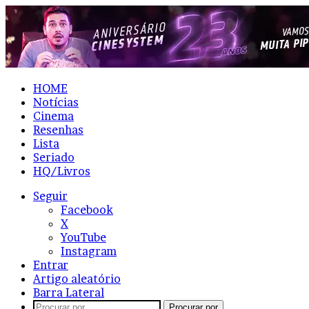
HOME
Notícias
Cinema
Resenhas
Lista
Seriado
HQ/Livros
Seguir
Facebook
X
YouTube
Instagram
Entrar
Artigo aleatório
Barra Lateral
Procurar por