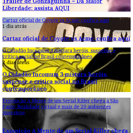
Trailer de Gonzaguinha – Da Maior
Liberdade: assista AQUI
Cartaz oficial de Coyote vs Acme: confira aqui
1 dia atrás
Cartaz oficial de Coyote vs Acme: confira aqui
O Cidadão Incomum 3 mistura heróis, suspense e
crítica social no Brasil contemporâneo
2 dias atrás
O Cidadão Incomum 3 mistura heróis,
suspense e crítica social no Brasil
contemporâneo
Exposição A Mente de um Serial Killer chega a São
Paulo: Realidade virtual e mais de 20 ambientes
imersivos
4 dias atrás
Exposição A Mente de um Serial Killer chega