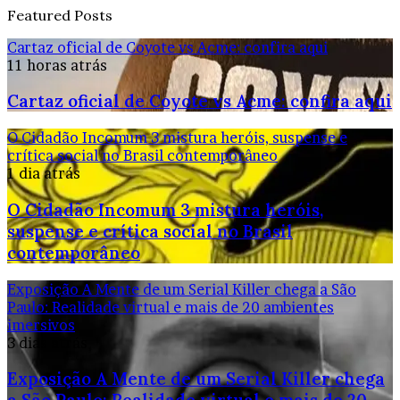
Featured Posts
Cartaz oficial de Coyote vs Acme: confira aqui
11 horas atrás
Cartaz oficial de Coyote vs Acme: confira aqui
O Cidadão Incomum 3 mistura heróis, suspense e
crítica social no Brasil contemporâneo
1 dia atrás
O Cidadão Incomum 3 mistura heróis,
suspense e crítica social no Brasil
contemporâneo
Exposição A Mente de um Serial Killer chega a São
Paulo: Realidade virtual e mais de 20 ambientes
imersivos
3 dias atrás
Exposição A Mente de um Serial Killer chega