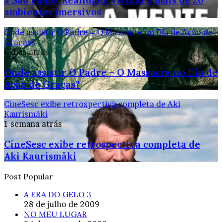
a São Paulo: Realidade virtual e mais de 20
ambientes imersivos
Onde assistir O Padre – O Massacre no Dia de Ação de
Graças?
6 dias atrás
Onde assistir O Padre – O Massacre no Dia de
Ação de Graças?
CineSesc exibe retrospectiva completa de Aki
Kaurismäki
1 semana atrás
CineSesc exibe retrospectiva completa de
Aki Kaurismäki
Post Popular
A ERA DO GELO 3
28 de julho de 2009
NO MEU LUGAR