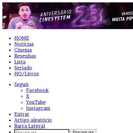
HOME
Notícias
Cinema
Resenhas
Lista
Seriado
HQ/Livros
Seguir
Facebook
X
YouTube
Instagram
Entrar
Artigo aleatório
Barra Lateral
Procurar por