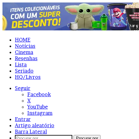
HOME
Notícias
Cinema
Resenhas
Lista
Seriado
HQ/Livros
Seguir
Facebook
X
YouTube
Instagram
Entrar
Artigo aleatório
Barra Lateral
Procurar por