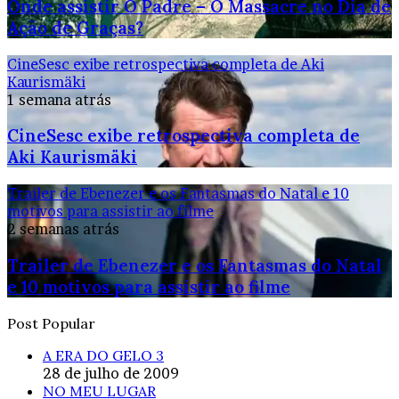
Onde assistir O Padre – O Massacre no Dia de
Ação de Graças?
CineSesc exibe retrospectiva completa de Aki
Kaurismäki
1 semana atrás
CineSesc exibe retrospectiva completa de
Aki Kaurismäki
Trailer de Ebenezer e os Fantasmas do Natal e 10
motivos para assistir ao filme
2 semanas atrás
Trailer de Ebenezer e os Fantasmas do Natal
e 10 motivos para assistir ao filme
Post Popular
A ERA DO GELO 3
28 de julho de 2009
NO MEU LUGAR