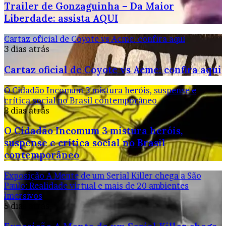
Trailer de Gonzaguinha – Da Maior
Liberdade: assista AQUI
Cartaz oficial de Coyote vs Acme: confira aqui
3 dias atrás
Cartaz oficial de Coyote vs Acme: confira aqui
O Cidadão Incomum 3 mistura heróis, suspense e
crítica social no Brasil contemporâneo
3 dias atrás
O Cidadão Incomum 3 mistura heróis,
suspense e crítica social no Brasil
contemporâneo
Exposição A Mente de um Serial Killer chega a São
Paulo: Realidade virtual e mais de 20 ambientes
imersivos
5 dias atrás