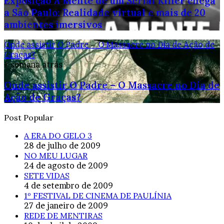
Exposição A Mente de um Serial Killer chega
a São Paulo: Realidade virtual e mais de 20
ambientes imersivos
Onde assistir O Padre – O Massacre no Dia de Ação de
Graças?
1 semana atrás
Onde assistir O Padre – O Massacre no Dia de
Ação de Graças?
Post Popular
A ERA DO GELO 3
28 de julho de 2009
NO MEU LUGAR
24 de agosto de 2009
SETE VIDAS
4 de setembro de 2009
1º FESTIVAL DE CINEMA DE PAULÍNIA
27 de janeiro de 2009
REDE DE MENTIRAS