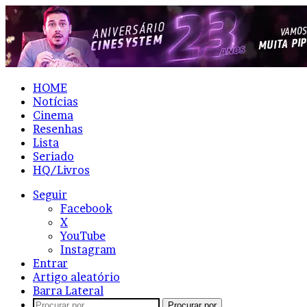
HOME
Notícias
Cinema
Resenhas
Lista
Seriado
HQ/Livros
Seguir
Facebook
X
YouTube
Instagram
Entrar
Artigo aleatório
Barra Lateral
Procurar por