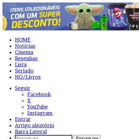
HOME
Notícias
Cinema
Resenhas
Lista
Seriado
HQ/Livros
Seguir
Facebook
X
YouTube
Instagram
Entrar
Artigo aleatório
Barra Lateral
Procurar por