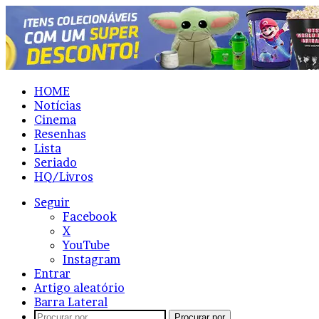
HOME
Notícias
Cinema
Resenhas
Lista
Seriado
HQ/Livros
Seguir
Facebook
X
YouTube
Instagram
Entrar
Artigo aleatório
Barra Lateral
Procurar por