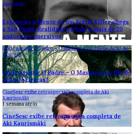
imersivos
1 dia atrás
Exposição A Mente de um Serial Killer chega
a São Paulo: Realidade virtual e mais de 20
ambientes imersivos
Onde assistir O Padre – O Massacre no Dia de Ação de
Graças?
5 dias atrás
Onde assistir O Padre – O Massacre no Dia de
Ação de Graças?
CineSesc exibe retrospectiva completa de Aki
Kaurismäki
1 semana atrás
CineSesc exibe retrospectiva completa de
Aki Kaurismäki