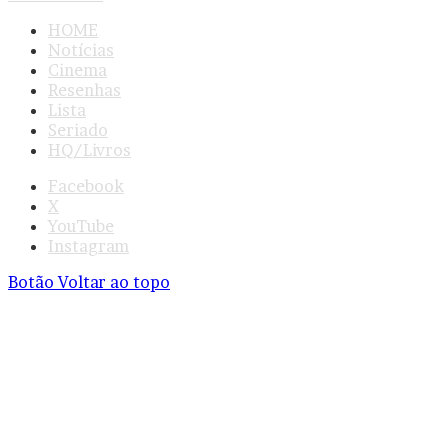
HOME
Notícias
Cinema
Resenhas
Lista
Seriado
HQ/Livros
Facebook
X
YouTube
Instagram
Botão Voltar ao topo