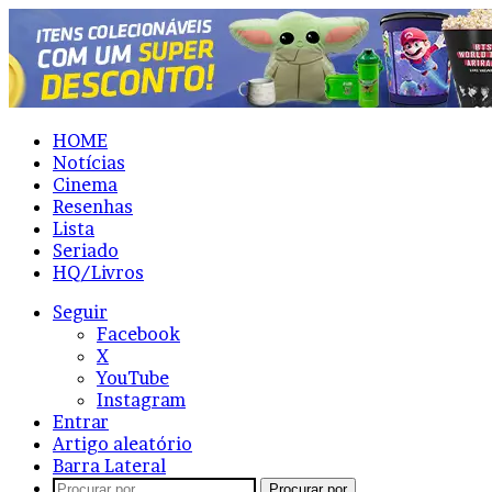
HOME
Notícias
Cinema
Resenhas
Lista
Seriado
HQ/Livros
Seguir
Facebook
X
YouTube
Instagram
Entrar
Artigo aleatório
Barra Lateral
Procurar por