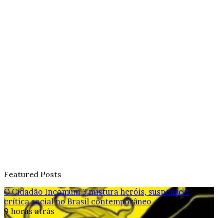
Featured Posts
O Cidadão Incomum 3 mistura heróis, suspense e
crítica social no Brasil contemporâneo
9 horas atrás