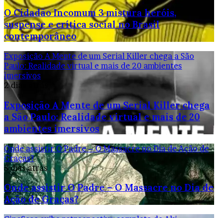
O Cidadão Incomum 3 mistura heróis,
suspense e crítica social no Brasil
contemporâneo
Exposição A Mente de um Serial Killer chega a São
Paulo: Realidade virtual e mais de 20 ambientes
imersivos
2 dias atrás
Exposição A Mente de um Serial Killer chega
a São Paulo: Realidade virtual e mais de 20
ambientes imersivos
Onde assistir O Padre – O Massacre no Dia de Ação de
Graças?
5 dias atrás
Onde assistir O Padre – O Massacre no Dia de
Ação de Graças?