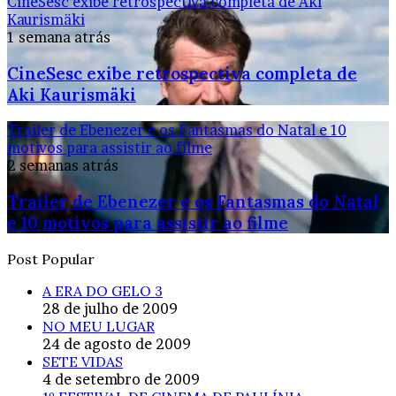
CineSesc exibe retrospectiva completa de Aki
Kaurismäki
1 semana atrás
CineSesc exibe retrospectiva completa de
Aki Kaurismäki
Trailer de Ebenezer e os Fantasmas do Natal e 10
motivos para assistir ao filme
2 semanas atrás
Trailer de Ebenezer e os Fantasmas do Natal
e 10 motivos para assistir ao filme
Post Popular
A ERA DO GELO 3
28 de julho de 2009
NO MEU LUGAR
24 de agosto de 2009
SETE VIDAS
4 de setembro de 2009