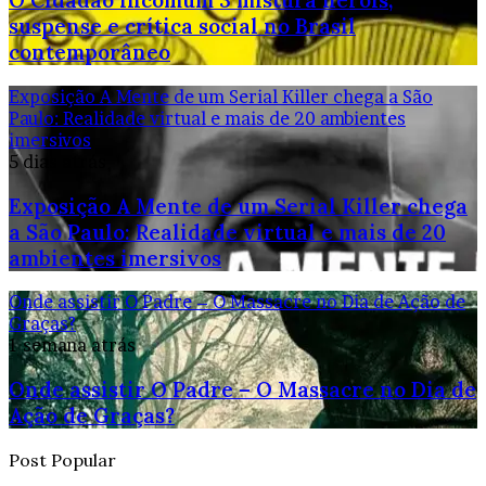
O Cidadão Incomum 3 mistura heróis,
suspense e crítica social no Brasil
contemporâneo
Exposição A Mente de um Serial Killer chega a São
Paulo: Realidade virtual e mais de 20 ambientes
imersivos
5 dias atrás
Exposição A Mente de um Serial Killer chega
a São Paulo: Realidade virtual e mais de 20
ambientes imersivos
Onde assistir O Padre – O Massacre no Dia de Ação de
Graças?
1 semana atrás
Onde assistir O Padre – O Massacre no Dia de
Ação de Graças?
Post Popular