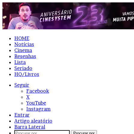
HOME
Notícias
Cinema
Resenhas
Lista
Seriado
HQ/Livros
Seguir
Facebook
X
YouTube
Instagram
Entrar
Artigo aleatório
Barra Lateral
Procurar por