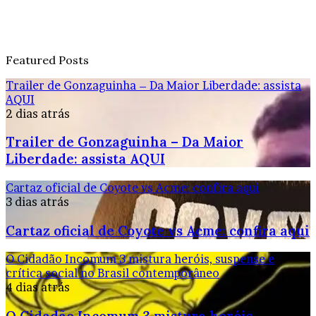
Featured Posts
Trailer de Gonzaguinha – Da Maior Liberdade: assista
AQUI
2 dias atrás
Trailer de Gonzaguinha – Da Maior
Liberdade: assista AQUI
Cartaz oficial de Coyote vs Acme: confira aqui
3 dias atrás
Cartaz oficial de Coyote vs Acme: confira aqui
O Cidadão Incomum 3 mistura heróis, suspense e
crítica social no Brasil contemporâneo
4 dias atrás