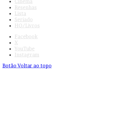
Cinema
Resenhas
Lista
Seriado
HQ/Livros
Facebook
X
YouTube
Instagram
Botão Voltar ao topo