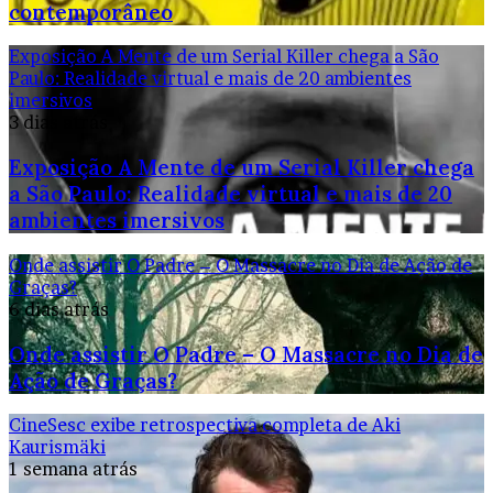
contemporâneo
Exposição A Mente de um Serial Killer chega a São
Paulo: Realidade virtual e mais de 20 ambientes
imersivos
3 dias atrás
Exposição A Mente de um Serial Killer chega
a São Paulo: Realidade virtual e mais de 20
ambientes imersivos
Onde assistir O Padre – O Massacre no Dia de Ação de
Graças?
6 dias atrás
Onde assistir O Padre – O Massacre no Dia de
Ação de Graças?
CineSesc exibe retrospectiva completa de Aki
Kaurismäki
1 semana atrás