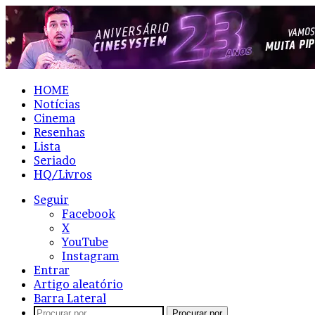
HOME
Notícias
Cinema
Resenhas
Lista
Seriado
HQ/Livros
Seguir
Facebook
X
YouTube
Instagram
Entrar
Artigo aleatório
Barra Lateral
Procurar por