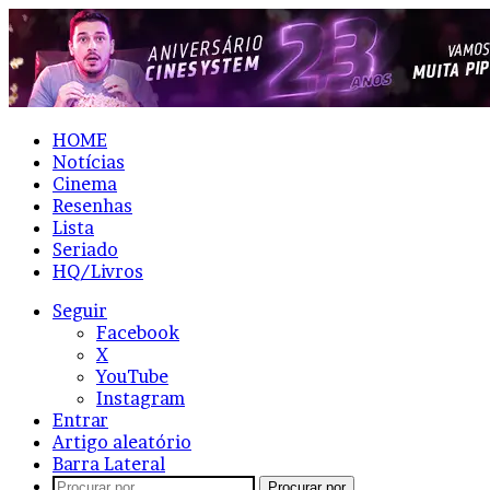
HOME
Notícias
Cinema
Resenhas
Lista
Seriado
HQ/Livros
Seguir
Facebook
X
YouTube
Instagram
Entrar
Artigo aleatório
Barra Lateral
Procurar por