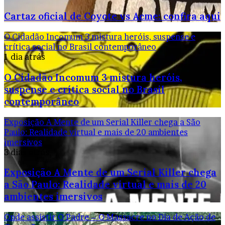
Cartaz oficial de Coyote vs Acme: confira aqui
O Cidadão Incomum 3 mistura heróis, suspense e
crítica social no Brasil contemporâneo
1 dia atrás
O Cidadão Incomum 3 mistura heróis,
suspense e crítica social no Brasil
contemporâneo
Exposição A Mente de um Serial Killer chega a São
Paulo: Realidade virtual e mais de 20 ambientes
imersivos
3 dias atrás
Exposição A Mente de um Serial Killer chega
a São Paulo: Realidade virtual e mais de 20
ambientes imersivos
Onde assistir O Padre – O Massacre no Dia de Ação de