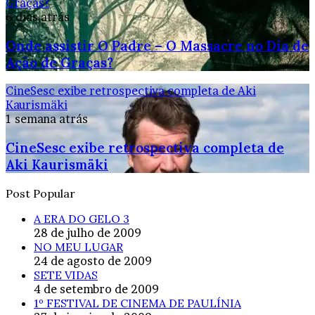
Graças?
6 dias atrás
Onde assistir O Padre – O Massacre no Dia de
Ação de Graças?
CineSesc exibe retrospectiva completa de Aki
Kaurismäki
1 semana atrás
CineSesc exibe retrospectiva completa de
Aki Kaurismäki
Post Popular
A ERA DO GELO 3
28 de julho de 2009
NO MEU LUGAR
24 de agosto de 2009
SETE VIDAS
4 de setembro de 2009
1º FESTIVAL DE CINEMA DE PAULÍNIA