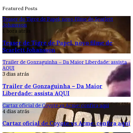
Featured Posts
Teaser de Tigre de Papel, novo filme de Scarlett
Johansson
1 hora atrás
Teaser de Tigre de Papel, novo filme de
Scarlett Johansson
Trailer de Gonzaguinha – Da Maior Liberdade: assista
AQUI
3 dias atrás
Trailer de Gonzaguinha – Da Maior
Liberdade: assista AQUI
Cartaz oficial de Coyote vs Acme: confira aqui
4 dias atrás
Cartaz oficial de Coyote vs Acme: confira aqui