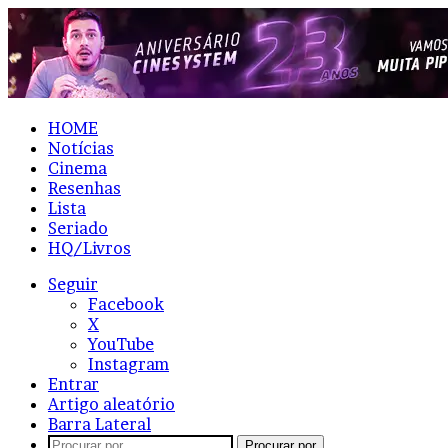
HOME
Notícias
Cinema
Resenhas
Lista
Seriado
HQ/Livros
Seguir
Facebook
X
YouTube
Instagram
Entrar
Artigo aleatório
Barra Lateral
Procurar por