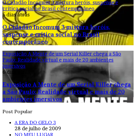
O Cidadão Incomum 3 mistura heróis, suspense e
crítica social no Brasil contemporâneo
5 dias atrás
O Cidadão Incomum 3 mistura heróis,
suspense e crítica social no Brasil
contemporâneo
Exposição A Mente de um Serial Killer chega a São
Paulo: Realidade virtual e mais de 20 ambientes
imersivos
6 dias atrás
Exposição A Mente de um Serial Killer chega
a São Paulo: Realidade virtual e mais de 20
ambientes imersivos
Post Popular
A ERA DO GELO 3
28 de julho de 2009
NO MEU LUGAR