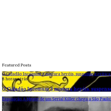
Featured Posts
O Cidadão Incomum 3 mistura heróis, suspense e crítica
8 horas atrás
O Cidadão Incomum 3 mistura heróis, suspense
Exposição A Mente de um Serial Killer chega a São Paulo
2 dias atrás