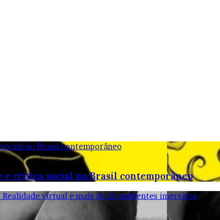
 social no Brasil contemporâneo
 e crítica social no Brasil contemporâneo
: Realidade virtual e mais de 20 ambientes imersivos