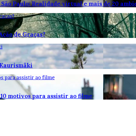
 São Paulo: Realidade virtual e mais de 20 ambi
raças?
 Ação de Graças?
i
 Kaurismäki
 para assistir ao filme
10 motivos para assistir ao filme