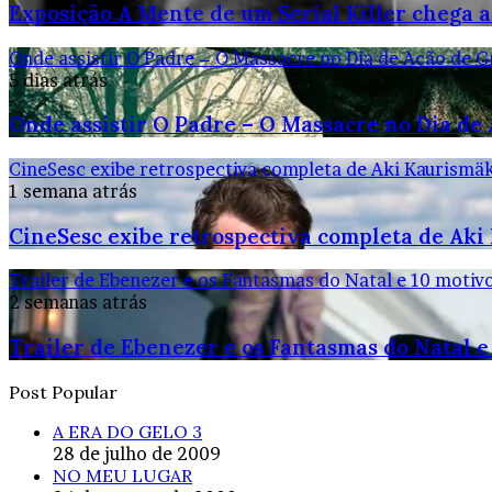
Exposição A Mente de um Serial Killer chega a
Onde assistir O Padre – O Massacre no Dia de Ação de G
5 dias atrás
Onde assistir O Padre – O Massacre no Dia de
CineSesc exibe retrospectiva completa de Aki Kaurismäk
1 semana atrás
CineSesc exibe retrospectiva completa de Aki
Trailer de Ebenezer e os Fantasmas do Natal e 10 motivos
2 semanas atrás
Trailer de Ebenezer e os Fantasmas do Natal e 
Post Popular
A ERA DO GELO 3
28 de julho de 2009
NO MEU LUGAR