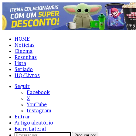
HOME
Notícias
Cinema
Resenhas
Lista
Seriado
HQ/Livros
Seguir
Facebook
X
YouTube
Instagram
Entrar
Artigo aleatório
Barra Lateral
Procurar por