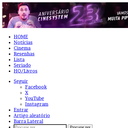
HOME
Notícias
Cinema
Resenhas
Lista
Seriado
HQ/Livros
Seguir
Facebook
X
YouTube
Instagram
Entrar
Artigo aleatório
Barra Lateral
Procurar por