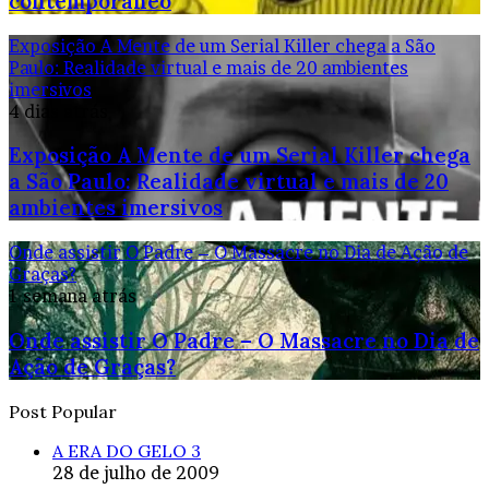
contemporâneo
Exposição A Mente de um Serial Killer chega a São
Paulo: Realidade virtual e mais de 20 ambientes
imersivos
4 dias atrás
Exposição A Mente de um Serial Killer chega
a São Paulo: Realidade virtual e mais de 20
ambientes imersivos
Onde assistir O Padre – O Massacre no Dia de Ação de
Graças?
1 semana atrás
Onde assistir O Padre – O Massacre no Dia de
Ação de Graças?
Post Popular
A ERA DO GELO 3
28 de julho de 2009