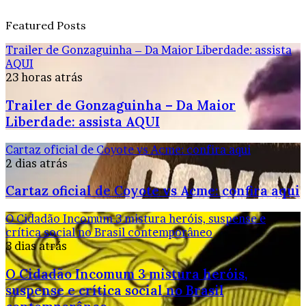
Featured Posts
Trailer de Gonzaguinha – Da Maior Liberdade: assista
AQUI
23 horas atrás
Trailer de Gonzaguinha – Da Maior
Liberdade: assista AQUI
Cartaz oficial de Coyote vs Acme: confira aqui
2 dias atrás
Cartaz oficial de Coyote vs Acme: confira aqui
O Cidadão Incomum 3 mistura heróis, suspense e
crítica social no Brasil contemporâneo
3 dias atrás
O Cidadão Incomum 3 mistura heróis,
suspense e crítica social no Brasil