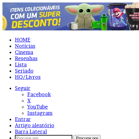
HOME
Notícias
Cinema
Resenhas
Lista
Seriado
HQ/Livros
Seguir
Facebook
X
YouTube
Instagram
Entrar
Artigo aleatório
Barra Lateral
Procurar por