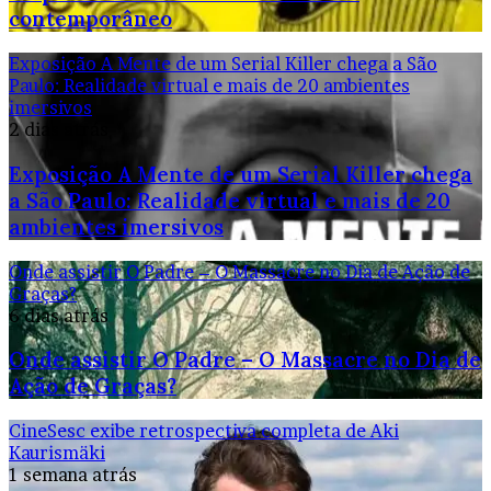
contemporâneo
Exposição A Mente de um Serial Killer chega a São
Paulo: Realidade virtual e mais de 20 ambientes
imersivos
2 dias atrás
Exposição A Mente de um Serial Killer chega
a São Paulo: Realidade virtual e mais de 20
ambientes imersivos
Onde assistir O Padre – O Massacre no Dia de Ação de
Graças?
6 dias atrás
Onde assistir O Padre – O Massacre no Dia de
Ação de Graças?
CineSesc exibe retrospectiva completa de Aki
Kaurismäki
1 semana atrás