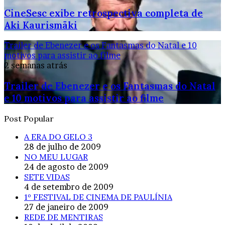
CineSesc exibe retrospectiva completa de
Aki Kaurismäki
Trailer de Ebenezer e os Fantasmas do Natal e 10
motivos para assistir ao filme
2 semanas atrás
Trailer de Ebenezer e os Fantasmas do Natal
e 10 motivos para assistir ao filme
Post Popular
A ERA DO GELO 3
28 de julho de 2009
NO MEU LUGAR
24 de agosto de 2009
SETE VIDAS
4 de setembro de 2009
1º FESTIVAL DE CINEMA DE PAULÍNIA
27 de janeiro de 2009
REDE DE MENTIRAS