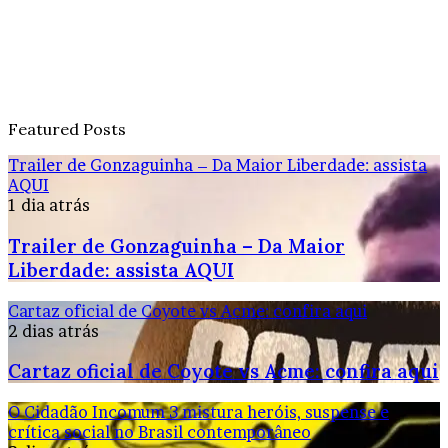
Featured Posts
Trailer de Gonzaguinha – Da Maior Liberdade: assista
AQUI
1 dia atrás
Trailer de Gonzaguinha – Da Maior
Liberdade: assista AQUI
Cartaz oficial de Coyote vs Acme: confira aqui
2 dias atrás
Cartaz oficial de Coyote vs Acme: confira aqui
O Cidadão Incomum 3 mistura heróis, suspense e
crítica social no Brasil contemporâneo