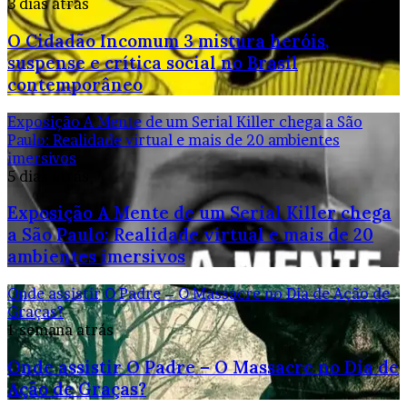
3 dias atrás
O Cidadão Incomum 3 mistura heróis,
suspense e crítica social no Brasil
contemporâneo
Exposição A Mente de um Serial Killer chega a São
Paulo: Realidade virtual e mais de 20 ambientes
imersivos
5 dias atrás
Exposição A Mente de um Serial Killer chega
a São Paulo: Realidade virtual e mais de 20
ambientes imersivos
Onde assistir O Padre – O Massacre no Dia de Ação de
Graças?
1 semana atrás
Onde assistir O Padre – O Massacre no Dia de
Ação de Graças?