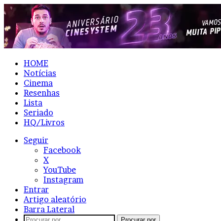
HOME
Notícias
Cinema
Resenhas
Lista
Seriado
HQ/Livros
Seguir
Facebook
X
YouTube
Instagram
Entrar
Artigo aleatório
Barra Lateral
Procurar por