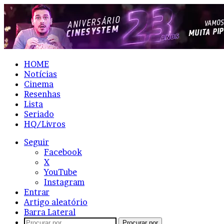
HOME
Notícias
Cinema
Resenhas
Lista
Seriado
HQ/Livros
Seguir
Facebook
X
YouTube
Instagram
Entrar
Artigo aleatório
Barra Lateral
Procurar por