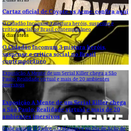
Cartaz oficial de Coyote vs Acme: confira aqui
O Cidadão Incomum 3 mistura heróis, suspense e
crítica social no Brasil contemporâneo
3 dias atrás
O Cidadão Incomum 3 mistura heróis,
suspense e crítica social no Brasil
contemporâneo
Exposição A Mente de um Serial Killer chega a São
Paulo: Realidade virtual e mais de 20 ambientes
imersivos
5 dias atrás
Exposição A Mente de um Serial Killer chega
a São Paulo: Realidade virtual e mais de 20
ambientes imersivos
Onde assistir O Padre – O Massacre no Dia de Ação de