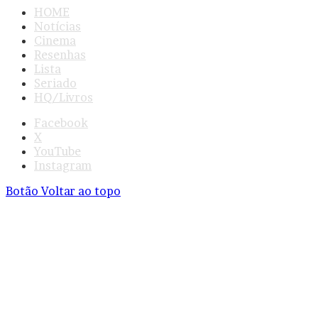
HOME
Notícias
Cinema
Resenhas
Lista
Seriado
HQ/Livros
Facebook
X
YouTube
Instagram
Botão Voltar ao topo