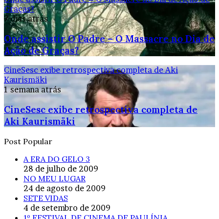
Graças?
7 dias atrás
Onde assistir O Padre – O Massacre no Dia de
Ação de Graças?
CineSesc exibe retrospectiva completa de Aki
Kaurismäki
1 semana atrás
CineSesc exibe retrospectiva completa de
Aki Kaurismäki
Post Popular
A ERA DO GELO 3
28 de julho de 2009
NO MEU LUGAR
24 de agosto de 2009
SETE VIDAS
4 de setembro de 2009
1º FESTIVAL DE CINEMA DE PAULÍNIA