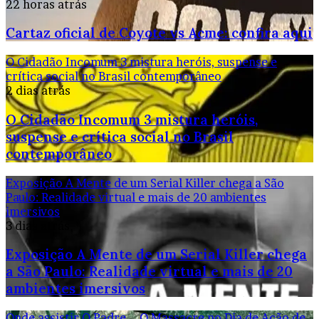
22 horas atrás
Cartaz oficial de Coyote vs Acme: confira aqui
O Cidadão Incomum 3 mistura heróis, suspense e
crítica social no Brasil contemporâneo
2 dias atrás
O Cidadão Incomum 3 mistura heróis,
suspense e crítica social no Brasil
contemporâneo
Exposição A Mente de um Serial Killer chega a São
Paulo: Realidade virtual e mais de 20 ambientes
imersivos
3 dias atrás
Exposição A Mente de um Serial Killer chega
a São Paulo: Realidade virtual e mais de 20
ambientes imersivos
Onde assistir O Padre – O Massacre no Dia de Ação de