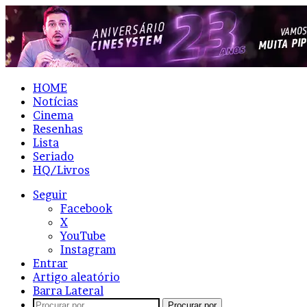
HOME
Notícias
Cinema
Resenhas
Lista
Seriado
HQ/Livros
Seguir
Facebook
X
YouTube
Instagram
Entrar
Artigo aleatório
Barra Lateral
Procurar por