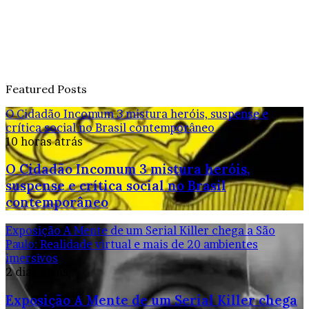
Featured Posts
O Cidadão Incomum 3 mistura heróis, suspense e
crítica social no Brasil contemporâneo
10 horas atrás
O Cidadão Incomum 3 mistura heróis,
suspense e crítica social no Brasil
contemporâneo
Exposição A Mente de um Serial Killer chega a São
Paulo: Realidade virtual e mais de 20 ambientes
imersivos
2 dias atrás
Exposição A Mente de um Serial Killer chega