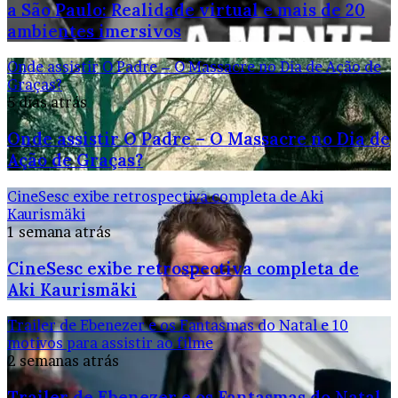
a São Paulo: Realidade virtual e mais de 20
ambientes imersivos
Onde assistir O Padre – O Massacre no Dia de Ação de
Graças?
5 dias atrás
Onde assistir O Padre – O Massacre no Dia de
Ação de Graças?
CineSesc exibe retrospectiva completa de Aki
Kaurismäki
1 semana atrás
CineSesc exibe retrospectiva completa de
Aki Kaurismäki
Trailer de Ebenezer e os Fantasmas do Natal e 10
motivos para assistir ao filme
2 semanas atrás
Trailer de Ebenezer e os Fantasmas do Natal