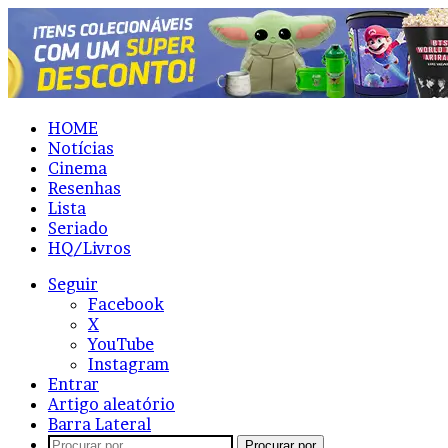
HOME
Notícias
Cinema
Resenhas
Lista
Seriado
HQ/Livros
Seguir
Facebook
X
YouTube
Instagram
Entrar
Artigo aleatório
Barra Lateral
Procurar por