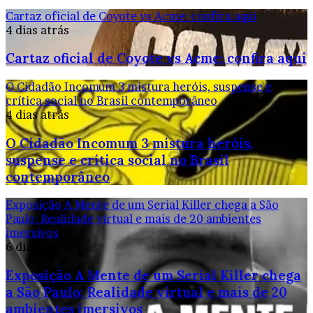
Cartaz oficial de Coyote vs Acme: confira aqui
4 dias atrás
Cartaz oficial de Coyote vs Acme: confira aqui
O Cidadão Incomum 3 mistura heróis, suspense e
crítica social no Brasil contemporâneo
4 dias atrás
O Cidadão Incomum 3 mistura heróis,
suspense e crítica social no Brasil
contemporâneo
Exposição A Mente de um Serial Killer chega a São
Paulo: Realidade virtual e mais de 20 ambientes
imersivos
6 dias atrás
Exposição A Mente de um Serial Killer chega
a São Paulo: Realidade virtual e mais de 20
ambientes imersivos