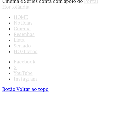
Cinema e Séries conta com apoio do
Portal
Hortolândia
HOME
Notícias
Cinema
Resenhas
Lista
Seriado
HQ/Livros
Facebook
X
YouTube
Instagram
Botão Voltar ao topo