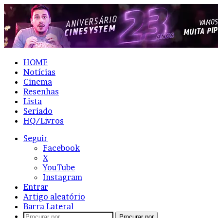
HOME
Notícias
Cinema
Resenhas
Lista
Seriado
HQ/Livros
Seguir
Facebook
X
YouTube
Instagram
Entrar
Artigo aleatório
Barra Lateral
Procurar por