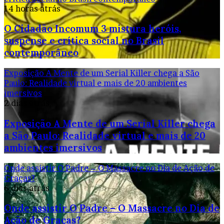
14 horas atrás
O Cidadão Incomum 3 mistura heróis,
suspense e crítica social no Brasil
contemporâneo
Exposição A Mente de um Serial Killer chega a São
Paulo: Realidade virtual e mais de 20 ambientes
imersivos
2 dias atrás
Exposição A Mente de um Serial Killer chega
a São Paulo: Realidade virtual e mais de 20
ambientes imersivos
Onde assistir O Padre – O Massacre no Dia de Ação de
Graças?
6 dias atrás
Onde assistir O Padre – O Massacre no Dia de
Ação de Graças?