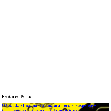
Featured Posts
O Cidadão Incomum 3 mistura heróis, suspense e
crítica social no Brasil contemporâneo