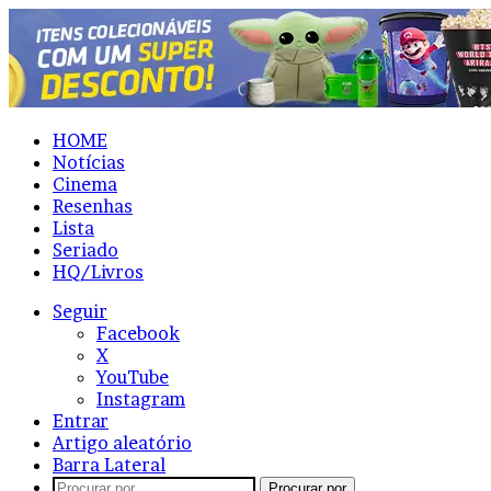
HOME
Notícias
Cinema
Resenhas
Lista
Seriado
HQ/Livros
Seguir
Facebook
X
YouTube
Instagram
Entrar
Artigo aleatório
Barra Lateral
Procurar por