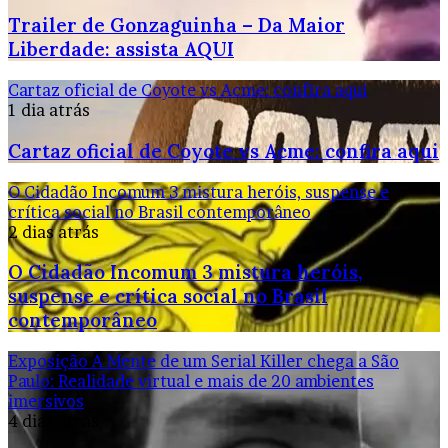
Trailer de Gonzaguinha – Da Maior
Liberdade: assista AQUI
Cartaz oficial de Coyote vs Acme: confira aqui
1 dia atrás
Cartaz oficial de Coyote vs Acme: confira aqui
O Cidadão Incomum 3 mistura heróis, suspense e
crítica social no Brasil contemporâneo
2 dias atrás
O Cidadão Incomum 3 mistura heróis,
suspense e crítica social no Brasil
contemporâneo
Exposição A Mente de um Serial Killer chega a São
Paulo: Realidade virtual e mais de 20 ambientes
imersivos
4 dias atrás