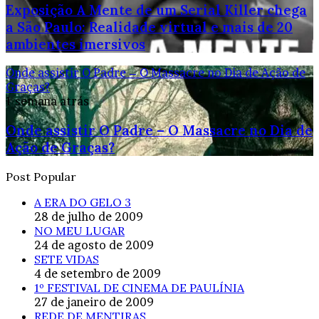
Exposição A Mente de um Serial Killer chega
a São Paulo: Realidade virtual e mais de 20
ambientes imersivos
Onde assistir O Padre – O Massacre no Dia de Ação de
Graças?
1 semana atrás
Onde assistir O Padre – O Massacre no Dia de
Ação de Graças?
Post Popular
A ERA DO GELO 3
28 de julho de 2009
NO MEU LUGAR
24 de agosto de 2009
SETE VIDAS
4 de setembro de 2009
1º FESTIVAL DE CINEMA DE PAULÍNIA
27 de janeiro de 2009
REDE DE MENTIRAS