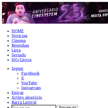
HOME
Notícias
Cinema
Resenhas
Lista
Seriado
HQ/Livros
Seguir
Facebook
X
YouTube
Instagram
Entrar
Artigo aleatório
Barra Lateral
Procurar por