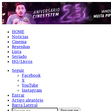
HOME
Notícias
Cinema
Resenhas
Lista
Seriado
HQ/Livros
Seguir
Facebook
X
YouTube
Instagram
Entrar
Artigo aleatório
Barra Lateral
Procurar por