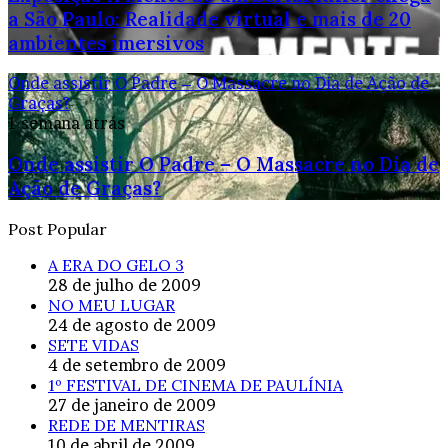
a São Paulo: Realidade virtual e mais de 20
ambientes imersivos
Onde assistir O Padre – O Massacre no Dia de Ação de
Graças?
1 semana atrás
Onde assistir O Padre – O Massacre no Dia de
Ação de Graças?
Post Popular
A ERA DO GELO 3
28 de julho de 2009
NO MEU LUGAR
24 de agosto de 2009
SETE VIDAS
4 de setembro de 2009
1º FESTIVAL DE CINEMA DE PAULÍNIA
27 de janeiro de 2009
REDE DE MENTIRAS
10 de abril de 2009