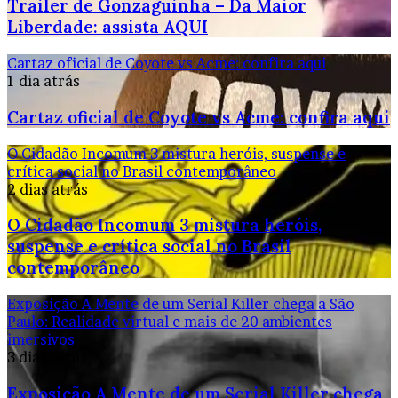
Trailer de Gonzaguinha – Da Maior
Liberdade: assista AQUI
Cartaz oficial de Coyote vs Acme: confira aqui
1 dia atrás
Cartaz oficial de Coyote vs Acme: confira aqui
O Cidadão Incomum 3 mistura heróis, suspense e
crítica social no Brasil contemporâneo
2 dias atrás
O Cidadão Incomum 3 mistura heróis,
suspense e crítica social no Brasil
contemporâneo
Exposição A Mente de um Serial Killer chega a São
Paulo: Realidade virtual e mais de 20 ambientes
imersivos
3 dias atrás
Exposição A Mente de um Serial Killer chega