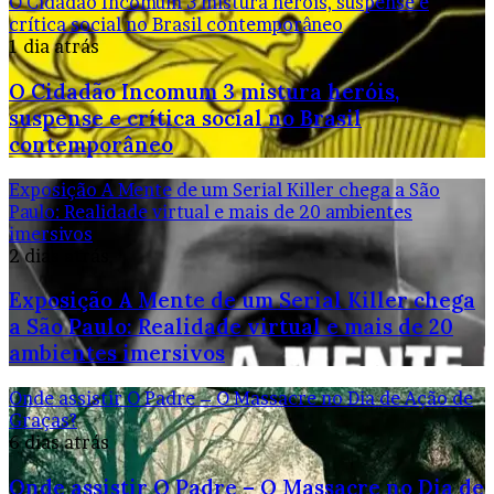
O Cidadão Incomum 3 mistura heróis, suspense e
crítica social no Brasil contemporâneo
1 dia atrás
O Cidadão Incomum 3 mistura heróis,
suspense e crítica social no Brasil
contemporâneo
Exposição A Mente de um Serial Killer chega a São
Paulo: Realidade virtual e mais de 20 ambientes
imersivos
2 dias atrás
Exposição A Mente de um Serial Killer chega
a São Paulo: Realidade virtual e mais de 20
ambientes imersivos
Onde assistir O Padre – O Massacre no Dia de Ação de
Graças?
6 dias atrás
Onde assistir O Padre – O Massacre no Dia de