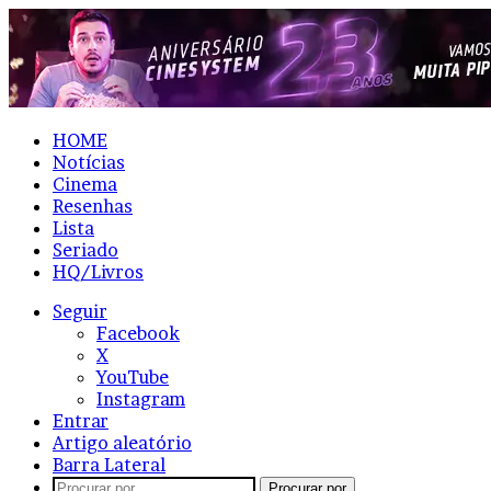
HOME
Notícias
Cinema
Resenhas
Lista
Seriado
HQ/Livros
Seguir
Facebook
X
YouTube
Instagram
Entrar
Artigo aleatório
Barra Lateral
Procurar por